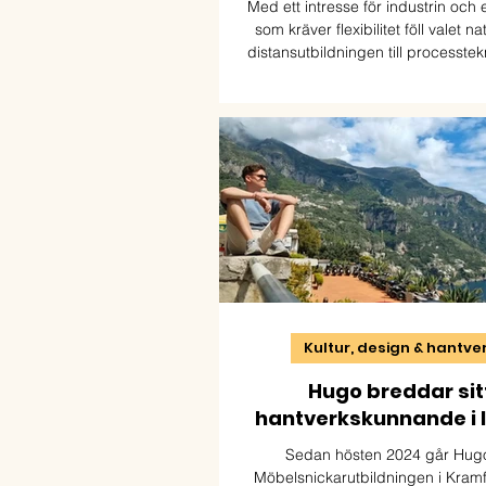
Med ett intresse för industrin och
som kräver flexibilitet föll valet na
distansutbildningen till processte
vätgaskompetens. För Gabriel har u
redan öppnat dörren till både ny 
framtida möjligheter inom den gröna
Kultur, design & hantve
Hugo breddar sit
hantverkskunnande i I
Sedan hösten 2024 går Hug
Möbelsnickarutbildningen i Kram