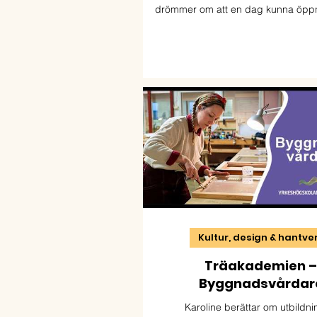
drömmer om att en dag kunna öpp
verkstad i Blekinge eller Sk
Kultur, design & hantve
Träakademien –
Byggnadsvårdar
Karoline berättar om utbildn