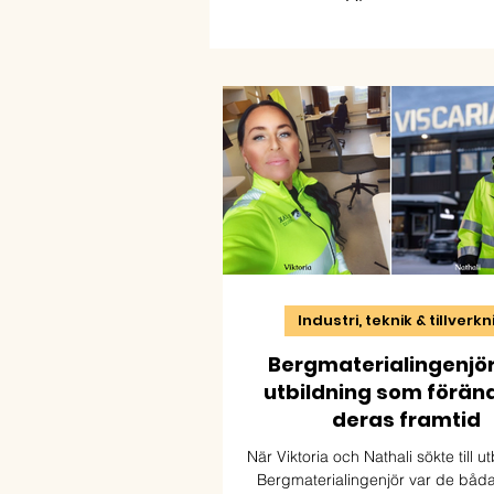
Industri, teknik & tillverk
Bergmaterialingenjör
utbildning som förän
deras framtid
När Viktoria och Nathali sökte till u
Bergmaterialingenjör var de båda m