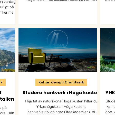
 en vardag
tillbringat i Norge. Där har han rest runt i de
turligt på
sydvästra delarna och gjort en studie i
kniker med
hantverkstraditioner.
tbildningen
kunskap och
 industrin.
rk
Kultur, design & hantverk
t
Studera hantverk i Höga kusten
YHK 
talien
I hjärtat av natursköna Höga kusten hittar du
Stude
Yrkeshögskolan Höga kustens
kan d
o på
hantverksutbildningar (Träakademien). Vi
jobb. 
fors. Han