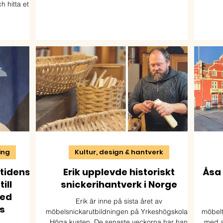
utbildningen Distributionselektriker. Nu studerar
framf
h hitta ett
han yrkesvux på distans och ser fram emot att
s
ikenhet,
ta steget ut i arbetslivet.
. Studierna
er. Idag
en.
ning
Kultur, design & hantverk
mtidens
Erik upplevde historiskt
Åsa 
ill
snickerihantverk i Norge
med
Erik är inne på sista året av
s
möbelsnickarutbildningen på Yrkeshögskolan
möbelt
Höga kusten. De senaste veckorna har han
med a