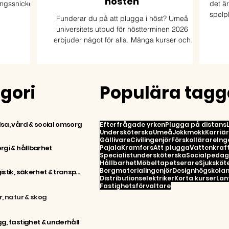
hösten
ngssnickeri
det är
spelp
Funderar du på att plugga i höst? Umeå
universitets utbud för höstterminen 2026
stats
erbjuder något för alla. Många kurser och
inte 
program ges även på distans så att du kan
plugga var du än bor.
egori
Populära tagg
sa, vård & social omsorg
Efterfrågade yrken
Plugga på distans
Undersköterska
Umeå
Jokkmokk
Karriä
Gällivare
Civilingenjör
Förskollärare
Ing
rgi & hållbarhet
Pajala
Kramfors
Att plugga
Vattenkraft
Specialistundersköterska
Socialpeda
Hållbarhet
Möbeltapetserare
Sjuksköt
Bergmaterialingenjör
Designhögskola
Logistik, säkerhet & transport
Distributionselektriker
Korta kurser
Lan
Fastighetsförvaltare
r, natur & skog
g, fastighet & underhåll