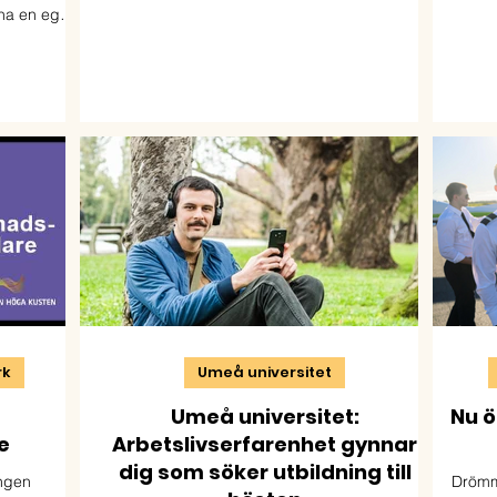
utbildar möbelsnickare, möbeltapetserare &
berä
na en egen
byggnadsvårdare med fokus på kulturmiljö,
Höga 
åne.
hållbarhet & kvalitet.
stä
rk
Umeå universitet
Umeå universitet:
Nu ö
e
Arbetslivserfarenhet gynnar
dig som söker utbildning till
ingen
Drömme