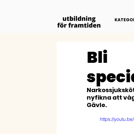
KATEGOR
Bli
speci
Narkossjuksköt
nyfikna att våg
Gävle.
           https