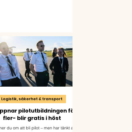
ttigade. Välkommen till Yrkeshögskolan
kusten. Ansökan öppnar 15 februari och
nger 15 april. Läs mer och ansök på:
http://www.yhk.se/
Logistik, säkerhet & transport
ppnar pilotutbildningen för
fler- blir gratis i höst
r du om att bli pilot – men har tänkt att