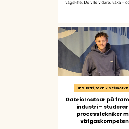
vägskifte. De ville vidare, växa – oc
yrke där de kunde kombinera nyf
naturresurser och praktiskt arbete
blev början på helt nya möjlighet
arbetar båda inom bransch
Industri, teknik & tillverk
Gabriel satsar på fra
industri – studerar t
processtekniker 
vätgaskompeten