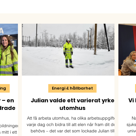
ning
Energi & hållbarhet
 – en
Julian valde ett varierat yrke
Vi
drade
utomhus
Att få arbeta utomhus, ha olika arbetsuppgifter
Na
varje dag och bidra till att elen når fram dit den
sjuk
tbildningen
behövs – det var det som lockade Julian till
univ
itt i ett