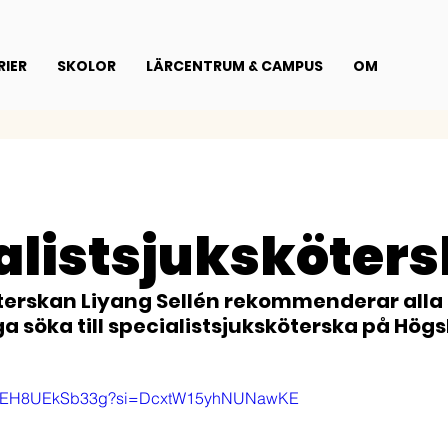
IER
SKOLOR
LÄRCENTRUM & CAMPUS
OM
alistsjuksköter
erskan Liyang Sellén rekommenderar alla 
a söka till specialistsjuksköterska på Högsk
://youtu.be/EH8UEkSb33g?si=DcxtW15yhNUNawKE