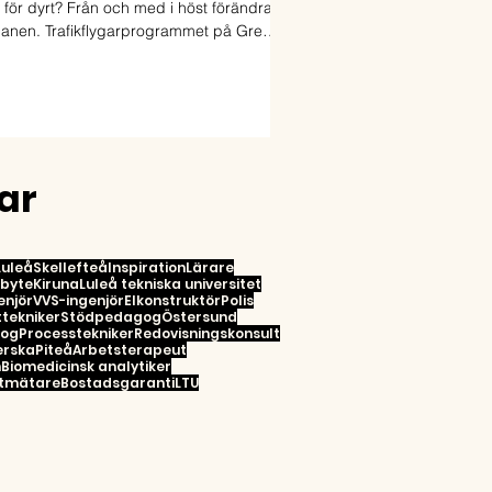
 för dyrt? Från och med i höst förändras
lanen. Trafikflygarprogrammet på Green
Flight Academy i Skellefteå blir nu
finansierat. Det innebär att utbildningen
längre kostar flera hundra tusen kronor i
avgifter.
ar
Luleå
Skellefteå
Inspiration
Lärare
rbyte
Kiruna
Luleå tekniska universitet
enjör
VVS-ingenjör
Elkonstruktör
Polis
tekniker
Stödpedagog
Östersund
gog
Processtekniker
Redovisningskonsult
erska
Piteå
Arbetsterapeut
n
Biomedicinsk analytiker
tmätare
Bostadsgaranti
LTU