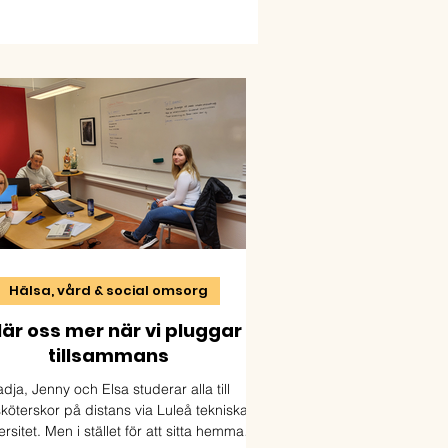
Hälsa, vård & social omsorg
 lär oss mer när vi pluggar
tillsammans
dja, Jenny och Elsa studerar alla till
sköterskor på distans via Luleå tekniska
ersitet. Men i stället för att sitta hemma