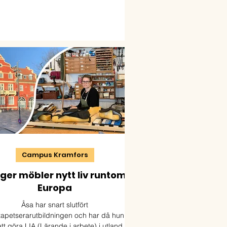
ör skärmen har de valt en annan väg: de
amlas nästan varje dag på sitt lokala
lärcentrum
Campus Kramfors
ger möbler nytt liv runtom i
Europa
Åsa har snart slutfört
apetserarutbildningen och har då hunnit
tt göra LIA (Lärande i arbete) i utlandet