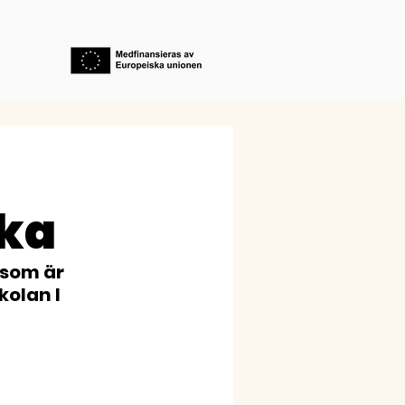
ska
som är 
olan I 