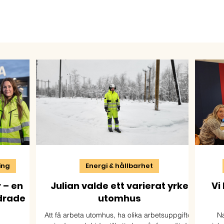
ning
Energi & hållbarhet
 – en
Julian valde ett varierat yrke
Vi
drade
utomhus
Att få arbeta utomhus, ha olika arbetsuppgifter
Na