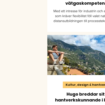
vätgaskompeten
Med ett intresse för industrin och
som kräver flexibilitet föll valet na
distansutbildningen till processte
vätgaskompetens. För Gabriel har u
redan öppnat dörren till både ny 
framtida möjligheter inom den gröna
Kultur, design & hantve
Hugo breddar sit
hantverkskunnande i I