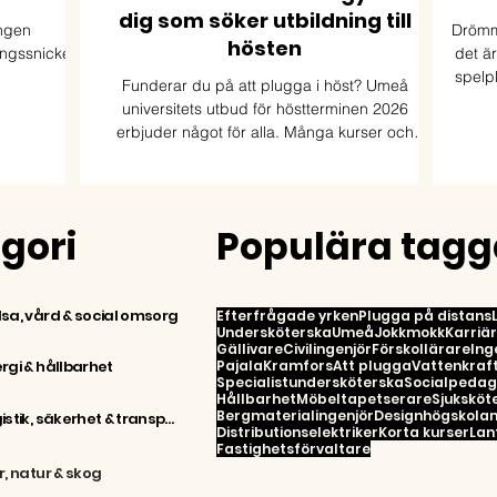
dig som söker utbildning till
ingen
Drömme
hösten
ngssnickeri
det är
spelp
Funderar du på att plugga i höst? Umeå
universitets utbud för höstterminen 2026
stats
erbjuder något för alla. Många kurser och
inte 
program ges även på distans så att du kan
plugga var du än bor.
egori
Populära tagg
sa, vård & social omsorg
Efterfrågade yrken
Plugga på distans
Undersköterska
Umeå
Jokkmokk
Karriä
Gällivare
Civilingenjör
Förskollärare
Ing
rgi & hållbarhet
Pajala
Kramfors
Att plugga
Vattenkraft
Specialistundersköterska
Socialpeda
Hållbarhet
Möbeltapetserare
Sjuksköt
Bergmaterialingenjör
Designhögskola
Logistik, säkerhet & transport
Distributionselektriker
Korta kurser
Lan
Fastighetsförvaltare
r, natur & skog