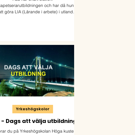
apetserarutbildningen och har då hunnit
tt göra LIA (Lärande i arbete) i utlandet
tre gånger.
Yrkeshögskolor
- Dags att välja utbildning
rar du på Yrkeshögskolan Höga kusten