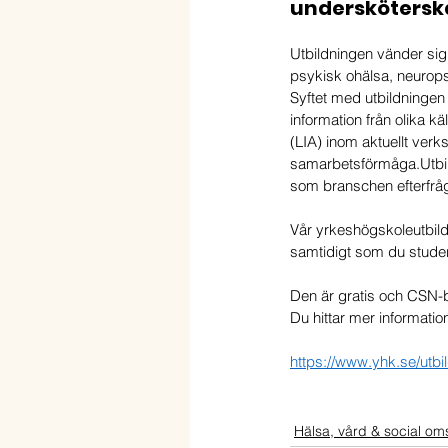
undersköterska
Utbildningen vänder sig t
psykisk ohälsa, neurops
Syftet med utbildningen
information från olika k
(LIA) inom aktuellt verk
samarbetsförmåga.Utbil
som branschen efterfråg
Vår yrkeshögskoleutbild
samtidigt som du studer
Den är gratis och CSN-b
Du hittar mer informati
https://www.yhk.se/utbi
Hälsa, vård & social om