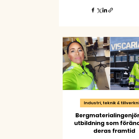
Industri, teknik & tillverk
Bergmaterialingenjör
utbildning som förän
deras framtid