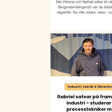
När Viktoria och Nathali sökte till u
Bergmaterialingenjör var de båda m
vägskifte. De ville vidare, växa – oc
yrke där de kunde kombinera nyf
naturresurser och praktiskt arbete
blev början på helt nya möjlighet
arbetar båda inom bransch
Industri, teknik & tillverk
Gabriel satsar på fra
industri – studerar t
processtekniker 