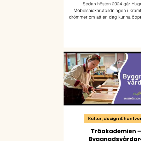
Sedan hösten 2024 går Hug
Möbelsnickarutbildningen i Kram
drömmer om att en dag kunna öpp
verkstad i Blekinge eller Sk
Kultur, design & hantve
Träakademien –
Byggnadsvårdar