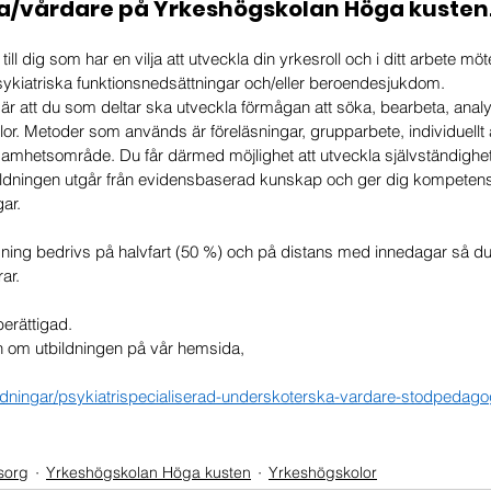
/vårdare på Yrkeshögskolan Höga kusten. 
ill dig som har en vilja att utveckla din yrkesroll och i ditt arbete m
ykiatriska funktionsnedsättningar och/eller beroendesjukdom.
 är att du som deltar ska utveckla förmågan att söka, bearbeta, ana
ällor. Metoder som används är föreläsningar, grupparbete, individuellt
samhetsområde. Du får därmed möjlighet att utveckla självständighet,
dningen utgår från evidensbaserad kunskap och ger dig kompetense
ar.
ning bedrivs på halvfart (50 %) och på distans med innedagar så du
ar. 
erättigad.
on om utbildningen på vår hemsida,
ldningar/psykiatrispecialiserad-underskoterska-vardare-stodpedago
sorg
Yrkeshögskolan Höga kusten
Yrkeshögskolor