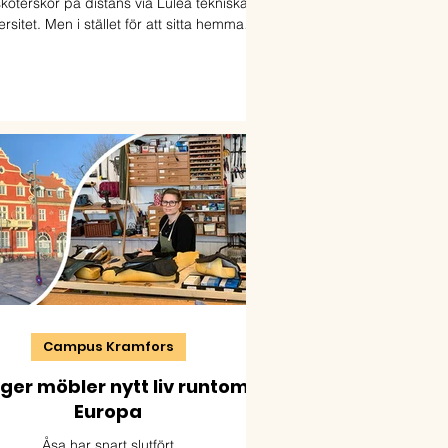
sköterskor på distans via Luleå tekniska
ersitet. Men i stället för att sitta hemma
ör skärmen har de valt en annan väg: de
amlas nästan varje dag på sitt lokala
lärcentrum
Campus Kramfors
ger möbler nytt liv runtom i
Europa
Åsa har snart slutfört