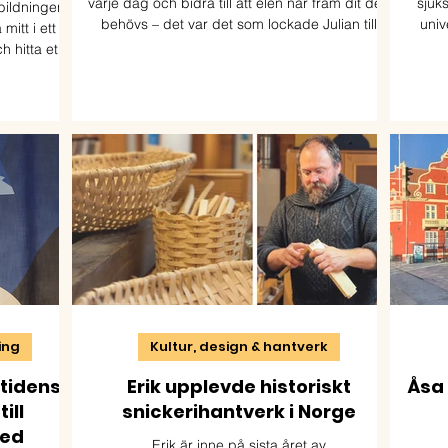
varje dag och bidra till att elen når fram dit den
sjuk
tbildningen
behövs – det var det som lockade Julian till
univ
itt i ett
utbildningen Distributionselektriker. Nu studerar
framf
h hitta ett
han yrkesvux på distans och ser fram emot att
s
ikenhet,
ta steget ut i arbetslivet.
. Studierna
er. Idag
en.
ning
Kultur, design & hantverk
mtidens
Erik upplevde historiskt
Åsa 
ill
snickerihantverk i Norge
med
Erik är inne på sista året av