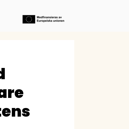
d
are
tens