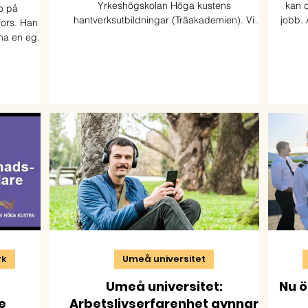
Yrkeshögskolan Höga kustens
kan d
o på
hantverksutbildningar (Träakademien). Vi
jobb. 
fors. Han
utbildar möbelsnickare, möbeltapetserare &
berä
na en egen
byggnadsvårdare med fokus på kulturmiljö,
Höga 
åne.
hållbarhet & kvalitet.
stä
rk
Umeå universitet
Umeå universitet:
Nu ö
e
Arbetslivserfarenhet gynnar