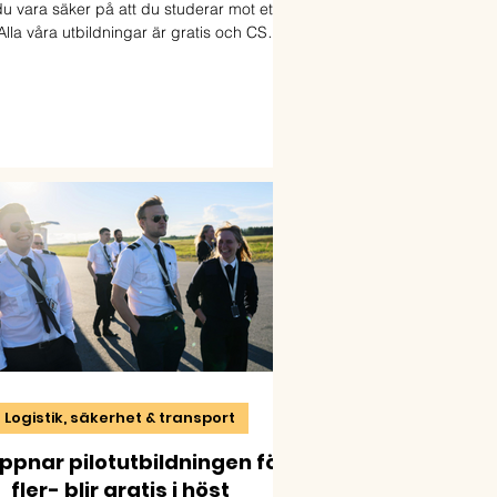
u vara säker på att du studerar mot ett
Alla våra utbildningar är gratis och CSN-
ttigade. Välkommen till Yrkeshögskolan
kusten. Ansökan öppnar 15 februari och
nger 15 april. Läs mer och ansök på:
http://www.yhk.se/
Logistik, säkerhet & transport
ppnar pilotutbildningen för
fler- blir gratis i höst