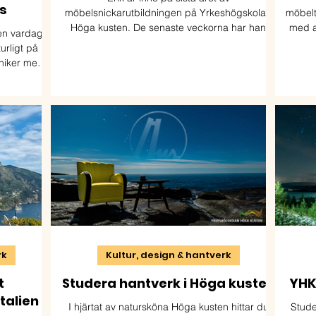
s
möbelsnickarutbildningen på Yrkeshögskolan
möbelt
Höga kusten. De senaste veckorna har han
med a
 en vardag
tillbringat i Norge. Där har han rest runt i de
turligt på
sydvästra delarna och gjort en studie i
kniker med
hantverkstraditioner.
tbildningen
kunskap och
 industrin.
rk
Kultur, design & hantverk
t
Studera hantverk i Höga kusten
YHK 
talien
I hjärtat av natursköna Höga kusten hittar du
Stude