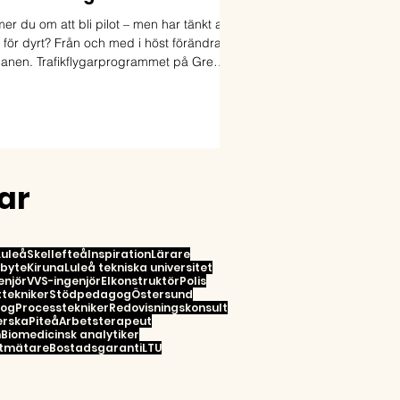
r du om att bli pilot – men har tänkt att
 för dyrt? Från och med i höst förändras
lanen. Trafikflygarprogrammet på Green
Flight Academy i Skellefteå blir nu
finansierat. Det innebär att utbildningen
längre kostar flera hundra tusen kronor i
avgifter.
ar
Luleå
Skellefteå
Inspiration
Lärare
rbyte
Kiruna
Luleå tekniska universitet
enjör
VVS-ingenjör
Elkonstruktör
Polis
tekniker
Stödpedagog
Östersund
gog
Processtekniker
Redovisningskonsult
erska
Piteå
Arbetsterapeut
n
Biomedicinsk analytiker
tmätare
Bostadsgaranti
LTU