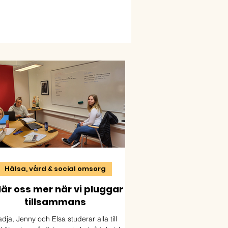
Hälsa, vård & social omsorg
 lär oss mer när vi pluggar
tillsammans
dja, Jenny och Elsa studerar alla till