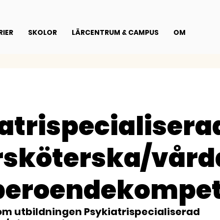
IER
SKOLOR
LÄRCENTRUM & CAMPUS
OM
atrispecialisera
sköterska/vård
beroendekompe
 om utbildningen Psykiatrispecialiserad 