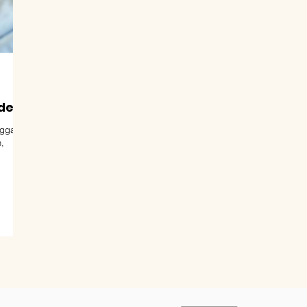
det
ugga
,