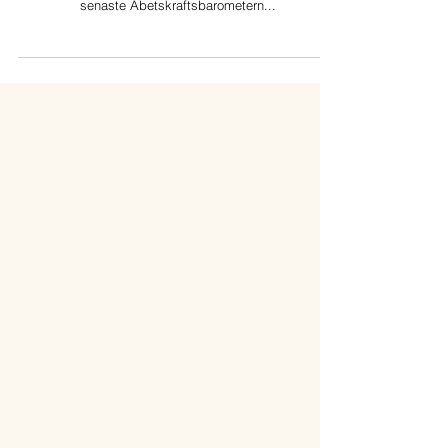
I en värld där arbetsmarknaden ständigt förändras, är
valet av utbildning mer kritiskt än någonsin. SCB:s
senaste Abetskraftsbarometern...