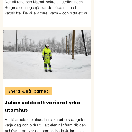
När Viktoria och Nathali sökte till utbildningen
Bergmaterialingenjör var de båda mitt i ett
vägskifte. De ville vidare, växa – och hitta ett yrke
där de kunde kombinera nyfikenhet, naturresurser
och praktiskt arbete. Studierna blev början på helt
nya möjligheter. Idag arbetar båda inom
branschen.
Energi & hållbarhet
Julian valde ett varierat yrke
utomhus
Att få arbeta utomhus, ha olika arbetsuppgifter
varje dag och bidra till att elen når fram dit den
behövs – det var det som lockade Julian till