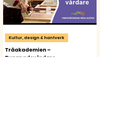
Kultur, design & hantverk
Träakademien –
Byggnadsvårdare
Karoline berättar om utbildningen Byggnadsvård -
Interiör och inredningssnickeri på Träakademien.