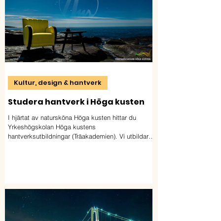
Kultur, design & hantverk
Studera hantverk i Höga kusten
I hjärtat av natursköna Höga kusten hittar du
Yrkeshögskolan Höga kustens
hantverksutbildningar (Träakademien). Vi utbildar
möbelsnickare, möbeltapetserare &
byggnadsvårdare med fokus på kulturmiljö,
hållbarhet & kvalitet.