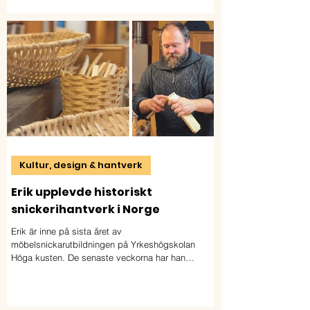
vätgaskompetens. För Gabriel har utbildningen
redan öppnat dörren till både ny kunskap och
framtida möjligheter inom den gröna industrin.
Kultur, design & hantverk
Erik upplevde historiskt
snickerihantverk i Norge
Erik är inne på sista året av
möbelsnickarutbildningen på Yrkeshögskolan
Höga kusten. De senaste veckorna har han
tillbringat i Norge. Där har han rest runt i de
sydvästra delarna och gjort en studie i
hantverkstraditioner.