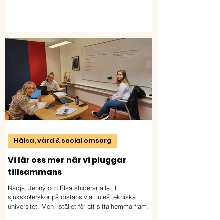
utbildningen Distributionselektriker. Nu studerar
han yrkesvux på distans och ser fram emot att ta
steget ut i arbetslivet.
Hälsa, vård & social omsorg
Vi lär oss mer när vi pluggar
tillsammans
Nadja, Jenny och Elsa studerar alla till
sjuksköterskor på distans via Luleå tekniska
universitet. Men i stället för att sitta hemma framför
skärmen har de valt en annan väg: de samlas