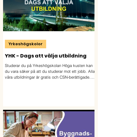
Yrkeshögskolor
YHK - Dags att välja utbildning
Studerar du på Yrkeshögskolan Höga kusten kan
du vara säker på att du studerar mot ett jobb. Alla
våra utbildningar är gratis och CSN-berättigade.
Välkommen till Yrkeshögskolan Höga kusten.
Ansökan öppnar 15 februari och stänger 15 april.
Läs mer och ansök på: http://www.yhk.se/