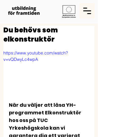
Du behövs som
elkonstruktör
https://www.youtube.com/watch?
v=vQDwyLc4wpA
När du väljer att läsa YH-
programmet Elkonstruktör 
hos oss på TUC 
Yrkeshögskola kan vi 
garantera dig ett varierat 