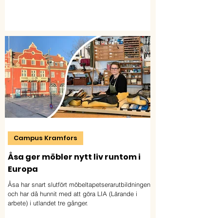
tillbringat i Norge. Där har han rest runt i de
sydvästra delarna och gjort en studie i
hantverkstraditioner.
Campus Kramfors
Åsa ger möbler nytt liv runtom i
Europa
Åsa har snart slutfört möbeltapetserarutbildningen
och har då hunnit med att göra LIA (Lärande i
arbete) i utlandet tre gånger.