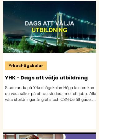
Yrkeshögskolor
YHK - Dags att välja utbildning
Studerar du på Yrkeshögskolan Höga kusten kan
du vara säker på att du studerar mot ett jobb. Alla
våra utbildningar är gratis och CSN-berättigade.
Välkommen till Yrkeshögskolan Höga kusten.
Ansökan öppnar 15 februari och stänger 15 april.
Läs mer och ansök på: http://www.yhk.se/