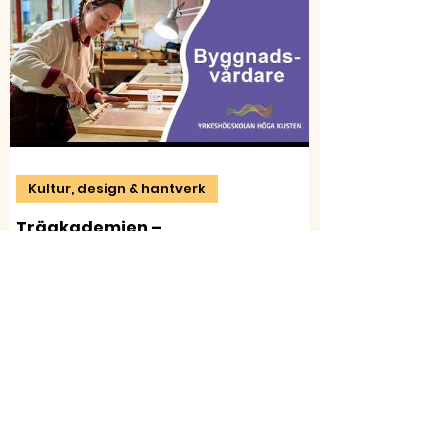
Kultur, design & hantverk
Träakademien –
Byggnadsvårdare
Karoline berättar om utbildningen Byggnadsvård -
Interiör och inredningssnickeri på Träakademien.