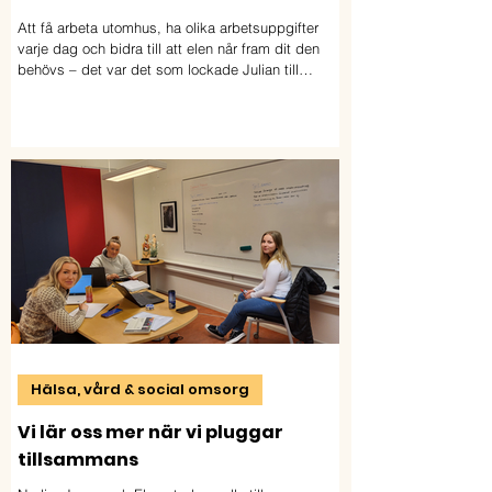
Att få arbeta utomhus, ha olika arbetsuppgifter
varje dag och bidra till att elen når fram dit den
behövs – det var det som lockade Julian till
utbildningen Distributionselektriker. Nu studerar
han yrkesvux på distans och ser fram emot att ta
steget ut i arbetslivet.
Hälsa, vård & social omsorg
Vi lär oss mer när vi pluggar
tillsammans