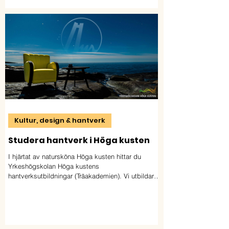
Kultur, design & hantverk
Studera hantverk i Höga kusten
I hjärtat av natursköna Höga kusten hittar du
Yrkeshögskolan Höga kustens
hantverksutbildningar (Träakademien). Vi utbildar
möbelsnickare, möbeltapetserare &
byggnadsvårdare med fokus på kulturmiljö,
hållbarhet & kvalitet.