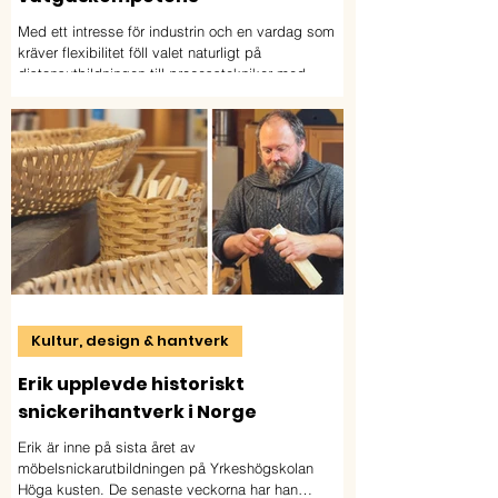
Med ett intresse för industrin och en vardag som
kräver flexibilitet föll valet naturligt på
distansutbildningen till processtekniker med
vätgaskompetens. För Gabriel har utbildningen
redan öppnat dörren till både ny kunskap och
framtida möjligheter inom den gröna industrin.
Kultur, design & hantverk
Erik upplevde historiskt
snickerihantverk i Norge
Erik är inne på sista året av
möbelsnickarutbildningen på Yrkeshögskolan
Höga kusten. De senaste veckorna har han