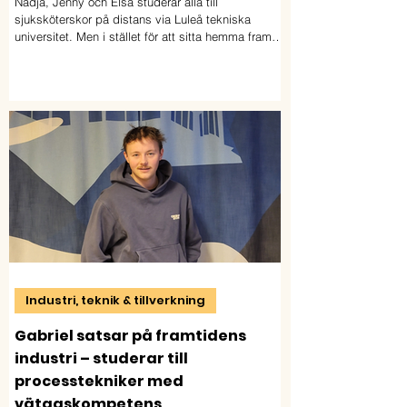
Nadja, Jenny och Elsa studerar alla till
sjuksköterskor på distans via Luleå tekniska
universitet. Men i stället för att sitta hemma framför
skärmen har de valt en annan väg: de samlas
nästan varje dag på sitt lokala lärcentrum
Industri, teknik & tillverkning
Gabriel satsar på framtidens
industri – studerar till
processtekniker med
vätgaskompetens