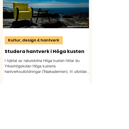
Kultur, design & hantverk
Studera hantverk i Höga kusten
I hjärtat av natursköna Höga kusten hittar du
Yrkeshögskolan Höga kustens
hantverksutbildningar (Träakademien). Vi utbildar
möbelsnickare, möbeltapetserare &
byggnadsvårdare med fokus på kulturmiljö,
hållbarhet & kvalitet.