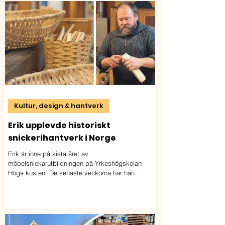
redan öppnat dörren till både ny kunskap och
framtida möjligheter inom den gröna industrin.
Kultur, design & hantverk
Erik upplevde historiskt
snickerihantverk i Norge
Erik är inne på sista året av
möbelsnickarutbildningen på Yrkeshögskolan
Höga kusten. De senaste veckorna har han
tillbringat i Norge. Där har han rest runt i de
sydvästra delarna och gjort en studie i
hantverkstraditioner.