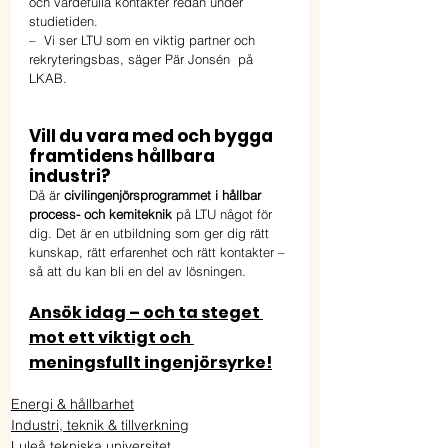
och värdefulla kontakter redan under 
studietiden. 
–  Vi ser LTU som en viktig partner och 
rekryteringsbas, säger Pär Jonsén  på 
LKAB.
Vill du vara med och bygga 
framtidens hållbara 
industri? 
Då är 
civilingenjörsprogrammet i hållbar 
process- och kemiteknik
 på LTU något för 
dig. Det är en utbildning som ger dig rätt 
kunskap, rätt erfarenhet och rätt kontakter – 
så att du kan bli en del av lösningen.
Ansök idag – och ta steget 
mot ett viktigt och 
meningsfullt ingenjörsyrke!
Energi & hållbarhet
Industri, teknik & tillverkning
Luleå tekniska universitet