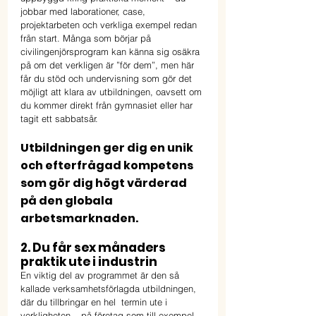
jobbar med laborationer, case, 
projektarbeten och verkliga exempel redan 
från start. Många som börjar på 
civilingenjörsprogram kan känna sig osäkra 
på om det verkligen är ”för dem”, men här 
får du stöd och undervisning som gör det 
möjligt att klara av utbildningen, oavsett om 
du kommer direkt från gymnasiet eller har 
tagit ett sabbatsår.
Utbildningen ger dig en unik 
och efterfrågad kompetens 
som gör dig högt värderad 
på den globala 
arbetsmarknaden.  
2. Du får sex månaders 
praktik ute i industrin
En viktig del av programmet är den så 
kallade verksamhetsförlagda utbildningen, 
där du tillbringar en hel  termin ute i 
verkligheten – på företag som till exempel 