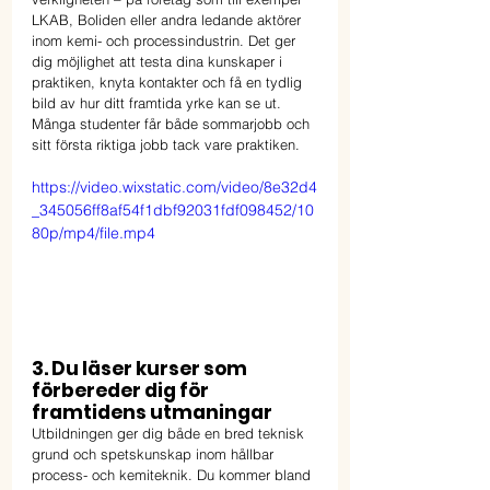
LKAB, Boliden eller andra ledande aktörer 
inom kemi- och processindustrin. Det ger 
dig möjlighet att testa dina kunskaper i 
praktiken, knyta kontakter och få en tydlig 
bild av hur ditt framtida yrke kan se ut. 
Många studenter får både sommarjobb och 
sitt första riktiga jobb tack vare praktiken.
https://video.wixstatic.com/video/8e32d4
_345056ff8af54f1dbf92031fdf098452/10
80p/mp4/file.mp4
3. Du läser kurser som 
förbereder dig för 
framtidens utmaningar
Utbildningen ger dig både en bred teknisk 
grund och spetskunskap inom hållbar 
process- och kemiteknik. Du kommer bland 