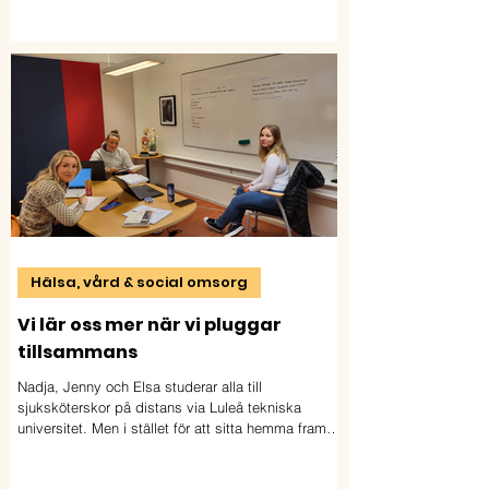
han yrkesvux på distans och ser fram emot att ta
steget ut i arbetslivet.
Hälsa, vård & social omsorg
Vi lär oss mer när vi pluggar
tillsammans
Nadja, Jenny och Elsa studerar alla till
sjuksköterskor på distans via Luleå tekniska
universitet. Men i stället för att sitta hemma framför
skärmen har de valt en annan väg: de samlas
nästan varje dag på sitt lokala lärcentrum