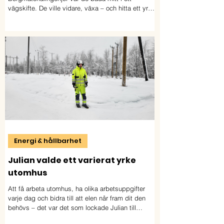
vägskifte. De ville vidare, växa – och hitta ett yrke
där de kunde kombinera nyfikenhet, naturresurser
och praktiskt arbete. Studierna blev början på helt
nya möjligheter. Idag arbetar båda inom
branschen.
Energi & hållbarhet
Julian valde ett varierat yrke
utomhus
Att få arbeta utomhus, ha olika arbetsuppgifter
varje dag och bidra till att elen når fram dit den
behövs – det var det som lockade Julian till
utbildningen Distributionselektriker. Nu studerar