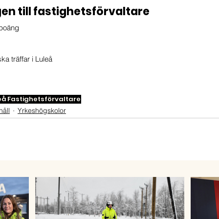
en till fastighetsförvaltare
epoäng
a träffar i Luleå
eå
Fastighetsförvaltare
håll
Yrkeshögskolor