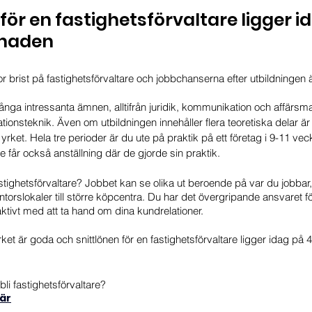
för en fastighetsförvaltare ligger i
ånaden
or brist på fastighetsförvaltare och jobbchanserna efter utbildningen ä
nga intressanta ämnen, alltifrån juridik, kommunikation och affärsma
lationsteknik. Även om utbildningen innehåller flera teoretiska delar ä
g yrket. Hela tre perioder är du ute på praktik på ett företag i 9-11 ve
får också anställning där de gjorde sin praktik. 
ighetsförvaltare? Jobbet kan se olika ut beroende på var du jobbar, 
ntorslokaler till större köpcentra. Du har det övergripande ansvaret för
aktivt med att ta hand om dina kundrelationer. 
rket är goda och snittlönen för en fastighetsförvaltare ligger idag på
bli fastighetsförvaltare?
hä
r