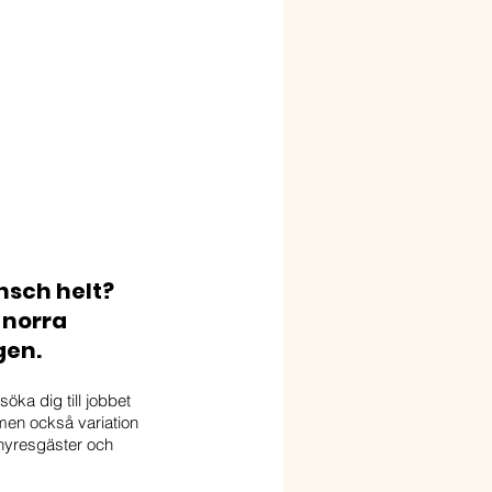
nsch helt? 
 norra 
gen. 
öka dig till jobbet 
men också variation 
 hyresgäster och 