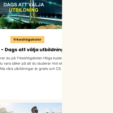
Yrkeshögskolor
- Dags att välja utbildning
rar du på Yrkeshögskolan Höga kusten
u vara säker på att du studerar mot ett
Alla våra utbildningar är gratis och CSN-
ttigade. Välkommen till Yrkeshögskolan
kusten. Ansökan öppnar 15 februari och
nger 15 april. Läs mer och ansök på:
http://www.yhk.se/