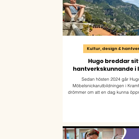
Kultur, design & hantve
Hugo breddar sit
hantverkskunnande i I
Sedan hösten 2024 går Hug
Möbelsnickarutbildningen i Kram
drömmer om att en dag kunna öpp
verkstad i Blekinge eller Sk