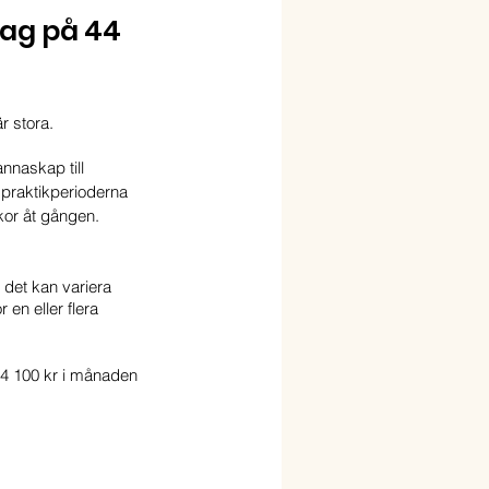
dag på 44 
r stora. 
nnaskap till 
r praktikperioderna 
ckor åt gången. 
det kan variera 
 en eller flera 
 44 100 kr i månaden 