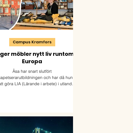
Campus Kramfors
ger möbler nytt liv runtom i
Europa
Åsa har snart slutfört
apetserarutbildningen och har då hunnit
tt göra LIA (Lärande i arbete) i utlandet
tre gånger.