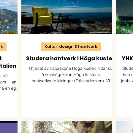
rk
Kultur, design & hantverk
t
Studera hantverk i Höga kusten
YHK 
talien
I hjärtat av natursköna Höga kusten hittar du
Stude
Yrkeshögskolan Höga kustens
kan d
o på
hantverksutbildningar (Träakademien). Vi
jobb. 
fors. Han
utbildar möbelsnickare, möbeltapetserare &
berä
na en egen
byggnadsvårdare med fokus på kulturmiljö,
Höga 
åne.
hållbarhet & kvalitet.
stä