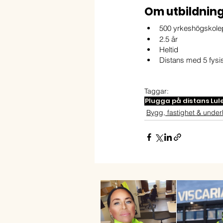
Om utbildning
500 yrkeshögskol
2.5 år 
Heltid
Distans med 5 fysisk
Taggar:
Plugga på distans
Lul
Bygg, fastighet & under