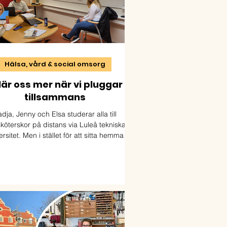
Hälsa, vård & social omsorg
 lär oss mer när vi pluggar
tillsammans
dja, Jenny och Elsa studerar alla till
sköterskor på distans via Luleå tekniska
ersitet. Men i stället för att sitta hemma
ör skärmen har de valt en annan väg: de
amlas nästan varje dag på sitt lokala
lärcentrum