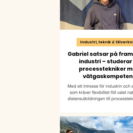
Industri, teknik & tillverk
Gabriel satsar på fra
industri – studerar t
processtekniker 
vätgaskompeten
Med ett intresse för industrin och
som kräver flexibilitet föll valet na
distansutbildningen till processte
vätgaskompetens. För Gabriel har u
redan öppnat dörren till både ny 
framtida möjligheter inom den gröna