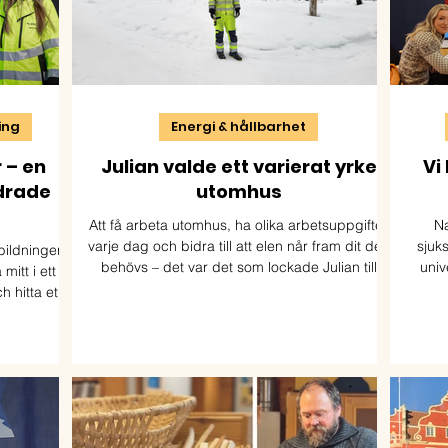
ning
Energi & hållbarhet
 – en
Julian valde ett varierat yrke
Vi
drade
utomhus
Att få arbeta utomhus, ha olika arbetsuppgifter
Na
varje dag och bidra till att elen når fram dit den
sjuk
tbildningen
behövs – det var det som lockade Julian till
univ
itt i ett
utbildningen Distributionselektriker. Nu studerar
framf
h hitta ett
han yrkesvux på distans och ser fram emot att
s
ikenhet,
ta steget ut i arbetslivet.
. Studierna
er. Idag
en.