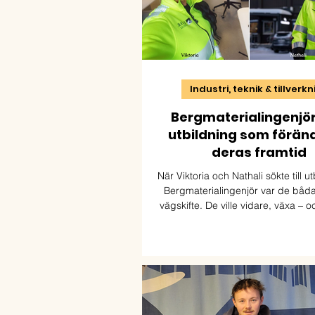
Industri, teknik & tillverk
Bergmaterialingenjör
utbildning som förän
deras framtid
När Viktoria och Nathali sökte till u
Bergmaterialingenjör var de båda m
vägskifte. De ville vidare, växa – oc
yrke där de kunde kombinera nyf
naturresurser och praktiskt arbete
blev början på helt nya möjlighet
arbetar båda inom bransch