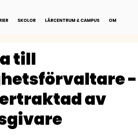
IER
SKOLOR
LÄRCENTRUM & CAMPUS
OM
 till
ghetsförvaltare -
ftertraktad av
sgivare