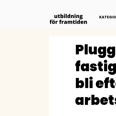
KATEGOR
Plugga
fasti
bli e
arbet