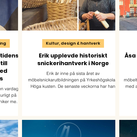
ning
Kultur, design & hantverk
mtidens
Erik upplevde historiskt
Åsa 
ill
snickerihantverk i Norge
med
Erik är inne på sista året av
s
möbelsnickarutbildningen på Yrkeshögskolan
möbelt
Höga kusten. De senaste veckorna har han
med a
 en vardag
tillbringat i Norge. Där har han rest runt i de
turligt på
sydvästra delarna och gjort en studie i
kniker med
hantverkstraditioner.
tbildningen
kunskap och
 industrin.