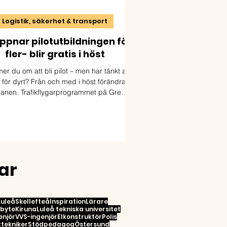
Logistik, säkerhet & transport
ppnar pilotutbildningen för
fler- blir gratis i höst
r du om att bli pilot – men har tänkt att
 för dyrt? Från och med i höst förändras
lanen. Trafikflygarprogrammet på Green
Flight Academy i Skellefteå blir nu
finansierat. Det innebär att utbildningen
längre kostar flera hundra tusen kronor i
avgifter.
ar
Luleå
Skellefteå
Inspiration
Lärare
rbyte
Kiruna
Luleå tekniska universitet
enjör
VVS-ingenjör
Elkonstruktör
Polis
tekniker
Stödpedagog
Östersund