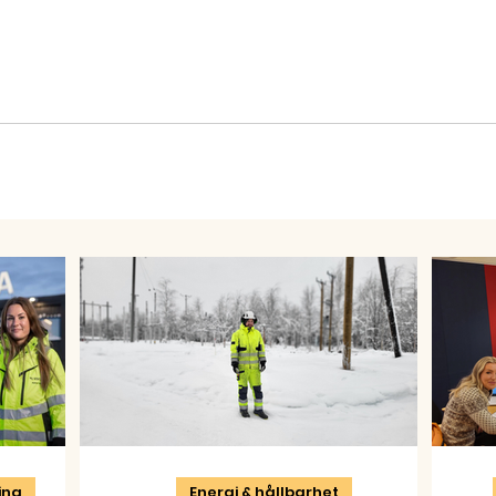
ning
Energi & hållbarhet