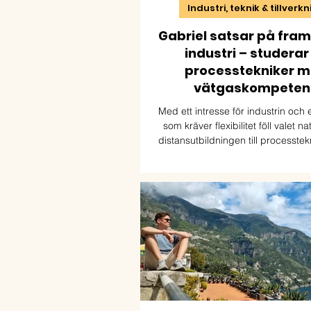
Industri, teknik & tillverk
Gabriel satsar på fra
industri – studerar t
processtekniker 
vätgaskompeten
Med ett intresse för industrin och
som kräver flexibilitet föll valet na
distansutbildningen till processte
vätgaskompetens. För Gabriel har u
redan öppnat dörren till både ny 
framtida möjligheter inom den gröna