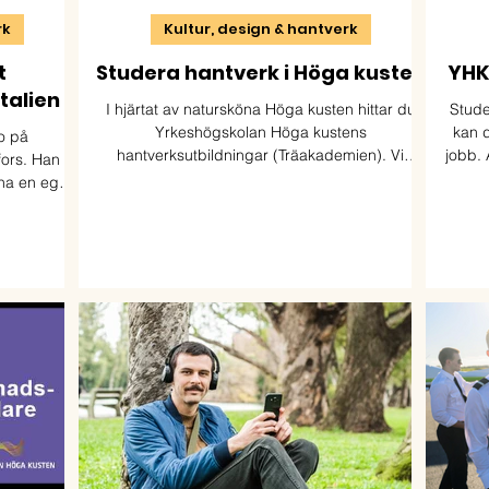
rk
Kultur, design & hantverk
t
Studera hantverk i Höga kusten
YHK 
talien
I hjärtat av natursköna Höga kusten hittar du
Stude
Yrkeshögskolan Höga kustens
kan d
o på
hantverksutbildningar (Träakademien). Vi
jobb. 
fors. Han
utbildar möbelsnickare, möbeltapetserare &
berä
na en egen
byggnadsvårdare med fokus på kulturmiljö,
Höga 
åne.
hållbarhet & kvalitet.
stä