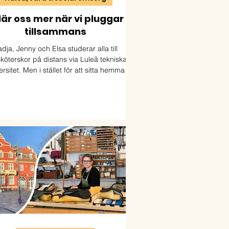
 lär oss mer när vi pluggar
tillsammans
dja, Jenny och Elsa studerar alla till
sköterskor på distans via Luleå tekniska
ersitet. Men i stället för att sitta hemma
ör skärmen har de valt en annan väg: de
amlas nästan varje dag på sitt lokala
lärcentrum