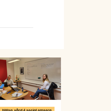
Hälsa, vård & social omsorg