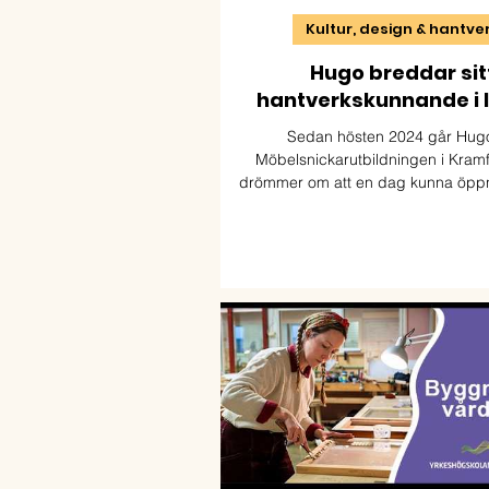
Kultur, design & hantve
Hugo breddar sit
hantverkskunnande i I
Sedan hösten 2024 går Hug
Möbelsnickarutbildningen i Kram
drömmer om att en dag kunna öpp
verkstad i Blekinge eller Sk