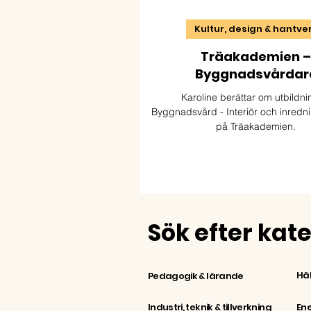
Kultur, design & hantve
Träakademien –
Byggnadsvårdar
Karoline berättar om utbildn
Byggnadsvård - Interiör och inredni
på Träakademien.
Sök efter kat
Häl
Pedagogik & lärande
Industri, teknik & tillverkning
Ene