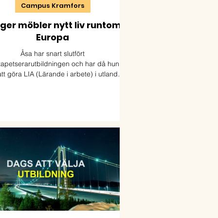
Campus Kramfors
ger möbler nytt liv runtom i
Europa
Åsa har snart slutfört
apetserarutbildningen och har då hunnit
tt göra LIA (Lärande i arbete) i utlandet
tre gånger.