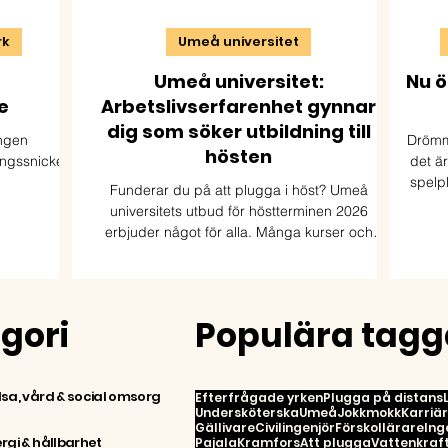
rk
Umeå universitet
Umeå universitet:
Nu ö
e
Arbetslivserfarenhet gynnar
dig som söker utbildning till
ingen
Drömme
hösten
ngssnickeri
det är
spelp
Funderar du på att plugga i höst? Umeå
universitets utbud för höstterminen 2026
stats
erbjuder något för alla. Många kurser och
inte 
program ges även på distans så att du kan
plugga var du än bor.
egori
Populära tagg
sa, vård & social omsorg
Efterfrågade yrken
Plugga på distans
Undersköterska
Umeå
Jokkmokk
Karriä
Gällivare
Civilingenjör
Förskollärare
Ing
rgi & hållbarhet
Pajala
Kramfors
Att plugga
Vattenkraft