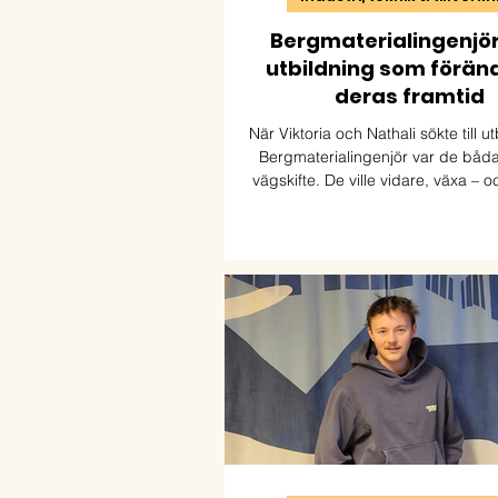
Bergmaterialingenjör
utbildning som förän
deras framtid
När Viktoria och Nathali sökte till u
Bergmaterialingenjör var de båda m
vägskifte. De ville vidare, växa – oc
yrke där de kunde kombinera nyf
naturresurser och praktiskt arbete
blev början på helt nya möjlighet
arbetar båda inom bransch