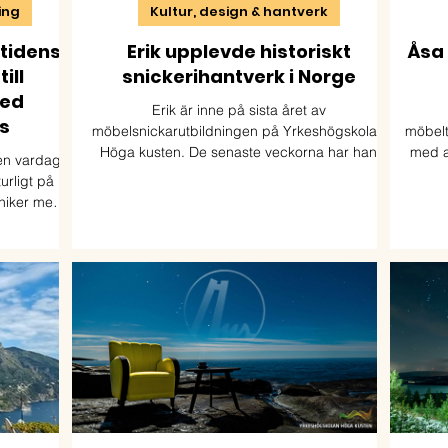
ning
Kultur, design & hantverk
mtidens
Erik upplevde historiskt
Åsa 
ill
snickerihantverk i Norge
med
Erik är inne på sista året av
s
möbelsnickarutbildningen på Yrkeshögskolan
möbelt
Höga kusten. De senaste veckorna har han
med a
 en vardag
tillbringat i Norge. Där har han rest runt i de
turligt på
sydvästra delarna och gjort en studie i
kniker med
hantverkstraditioner.
tbildningen
kunskap och
 industrin.