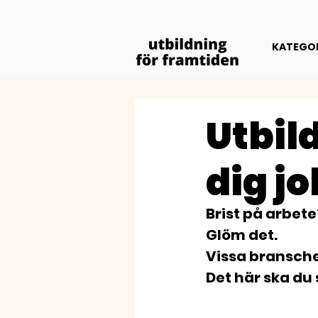
KATEGOR
Utbil
dig jo
Brist på arbete
Glöm det. 
Vissa branscher
Det här ska du s