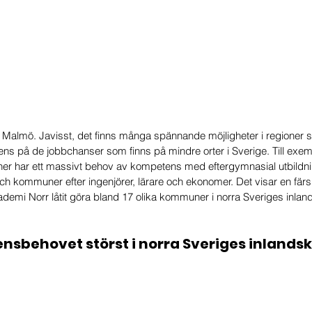
 Malmö. Javisst, det finns många spännande möjligheter i regioner 
ns på de jobbchanser som finns på mindre orter i Sverige. Till exem
her har ett massivt behov av kompetens med eftergymnasial utbildnin
ch kommuner efter ingenjörer, lärare och ekonomer. Det visar en fär
mi Norr låtit göra bland 17 olika kommuner i norra Sveriges inland
nsbehovet störst i norra Sveriges inlan