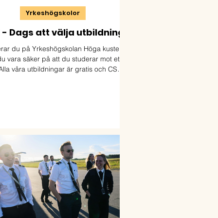
Yrkeshögskolor
- Dags att välja utbildning
rar du på Yrkeshögskolan Höga kusten
u vara säker på att du studerar mot ett
Alla våra utbildningar är gratis och CSN-
ttigade. Välkommen till Yrkeshögskolan
kusten. Ansökan öppnar 15 februari och
nger 15 april. Läs mer och ansök på:
http://www.yhk.se/