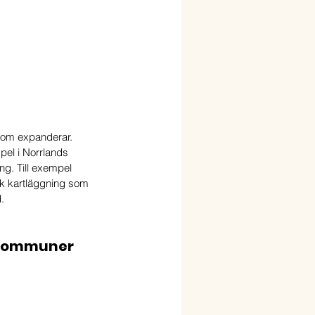
som expanderar. 
pel i Norrlands 
g. Till exempel 
sk kartläggning som 
.
dskommuner