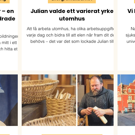
 – en
Julian valde ett varierat yrke
Vi
drade
utomhus
Att få arbeta utomhus, ha olika arbetsuppgifter
Na
varje dag och bidra till att elen når fram dit den
sjuk
tbildningen
behövs – det var det som lockade Julian till
univ
itt i ett
utbildningen Distributionselektriker. Nu studerar
framf
h hitta ett
han yrkesvux på distans och ser fram emot att
s
ikenhet,
ta steget ut i arbetslivet.
. Studierna
er. Idag
en.